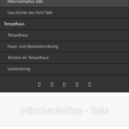
Märchenhaftes Talle
Geschichte des HVV-Talle
Tempelhaus
Tempelhaus
Haus- und Benutzerordnung
Termine im Tempelhaus
Leaderantrag
Twitter
LinkedIn
Google+
Facebook
RSS-
Märchenhaftes - Talle
Feed