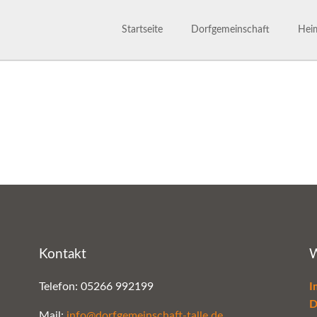
Startseite
Dorfgemeinschaft
Heim
Dorfgemeinschaft
Satzu
800 Jahre
Märc
Ansprechpartner
Gesc
Bilderarchiv
Kontakt
W
Telefon: 05266 992199
I
D
Mail:
info@dorfgemeinschaft-talle.de