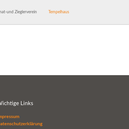
Navigation
überspringen
at-und Zieglerverein
Tempelhaus
ng des Heimat- und Ziglervereins
Tempelhaus
henhaftes Talle
Haus- und Benutzerordnung
hichte des HVV-Talle
Termine im Tempelhaus
Leaderantrag
ichtige Links
mpressum
atenschutzerklärung