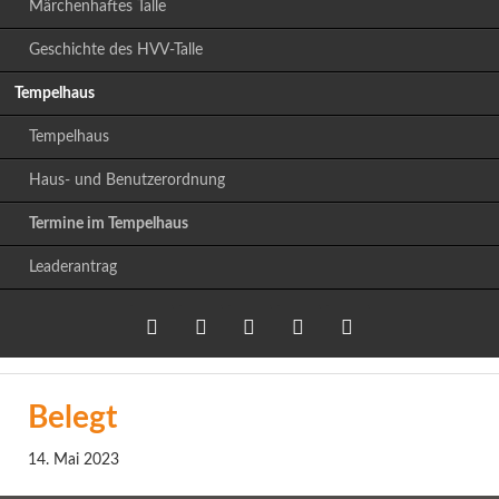
Märchenhaftes Talle
Geschichte des HVV-Talle
Tempelhaus
Tempelhaus
Haus- und Benutzerordnung
Termine im Tempelhaus
Leaderantrag
Twitter
LinkedIn
Google+
Facebook
RSS-
Belegt
Feed
14. Mai 2023