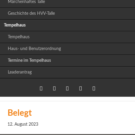
Märchenhaftes Talle
Geschichte des HVV-Talle
Tempelhaus
Tempelhaus
Haus- und Benutzerordnung
Termine im Tempelhaus
Leaderantrag
Twitter
LinkedIn
Google+
Facebook
RSS-
Belegt
Feed
12. August 2023