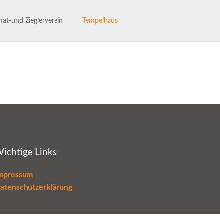
Navigation
überspringen
at-und Zieglerverein
Tempelhaus
ng des Heimat- und Ziglervereins
Tempelhaus
henhaftes Talle
Haus- und Benutzerordnung
hichte des HVV-Talle
Termine im Tempelhaus
Leaderantrag
ichtige Links
mpressum
atenschutzerklärung