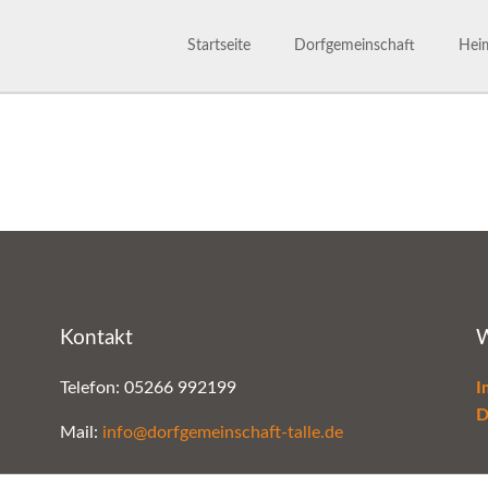
Startseite
Dorfgemeinschaft
Heim
Dorfgemeinschaft
Satzu
800 Jahre
Märc
Ansprechpartner
Gesc
Bilderarchiv
Kontakt
W
Telefon: 05266 992199
I
D
Mail:
info@dorfgemeinschaft-talle.de