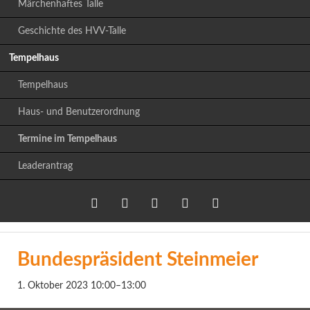
Märchenhaftes Talle
Geschichte des HVV-Talle
Tempelhaus
Tempelhaus
Haus- und Benutzerordnung
Termine im Tempelhaus
Leaderantrag
Twitter
LinkedIn
Google+
Facebook
RSS-
Bundespräsident Steinmeier
Feed
1. Oktober 2023 10:00–13:00