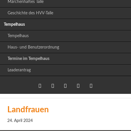
Märchenhaftes Talle
Geschichte des HVV-Talle
Tempelhaus
Tempelhaus
Haus- und Benutzerordnung
Termine im Tempelhaus
Leaderantrag
Twitter
LinkedIn
Google+
Facebook
RSS-
Landfrauen
Feed
24. April 2024