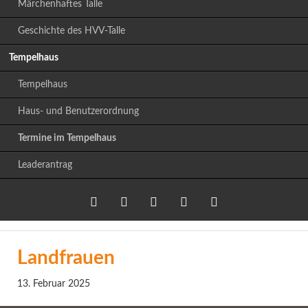
Märchenhaftes Talle
Geschichte des HVV-Talle
Tempelhaus
Tempelhaus
Haus- und Benutzerordnung
Termine im Tempelhaus
Leaderantrag
Twitter
LinkedIn
Google+
Facebook
RSS-
Landfrauen
Feed
13. Februar 2025