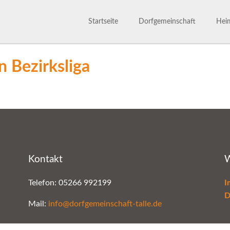
Startseite
Dorfgemeinschaft
Heim
Dorfgemeinschaft
Satzu
 Bezirksliga
800 Jahre
Märc
Ansprechpartner
Gesc
Bilderarchiv
Kontakt
W
Telefon: 05266 992199
I
D
Mail:
info@dorfgemeinschaft-talle.de