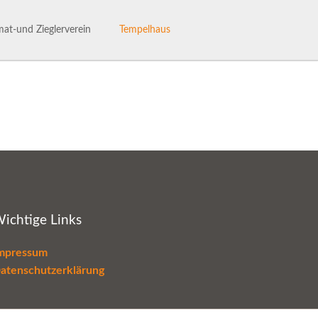
Navigation
überspringen
at-und Zieglerverein
Tempelhaus
ng des Heimat- und Ziglervereins
Tempelhaus
henhaftes Talle
Haus- und Benutzerordnung
hichte des HVV-Talle
Termine im Tempelhaus
Leaderantrag
ichtige Links
mpressum
atenschutzerklärung