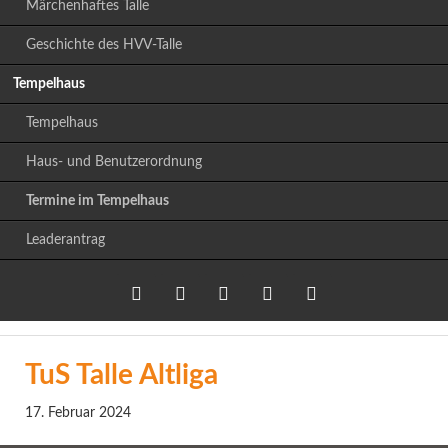
Märchenhaftes Talle
Geschichte des HVV-Talle
Tempelhaus
Tempelhaus
Haus- und Benutzerordnung
Termine im Tempelhaus
Leaderantrag
Twitter
LinkedIn
Google+
Facebook
RSS-
TuS Talle Altliga
Feed
17. Februar 2024