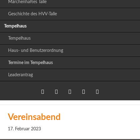
Märchenhaftes Talle
Geschichte des HVV-Talle
Tempelhaus
Tempelhaus
Haus- und Benutzerordnung
Termine im Tempelhaus
Leaderantrag
Twitter
LinkedIn
Google+
Facebook
RSS-
Vereinsabend
Feed
17. Februar 2023