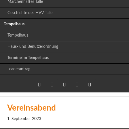
Märchenhaftes Talle
Geschichte des HVV-Talle
Tempelhaus
Tempelhaus
Haus- und Benutzerordnung
Termine im Tempelhaus
Leaderantrag
Twitter
LinkedIn
Google+
Facebook
RSS-
Vereinsabend
Feed
1. September 2023