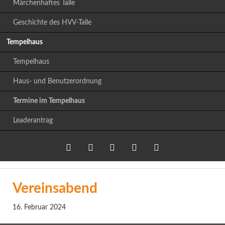
Märchenhaftes Talle
Geschichte des HVV-Talle
Tempelhaus
Tempelhaus
Haus- und Benutzerordnung
Termine im Tempelhaus
Leaderantrag
Twitter
LinkedIn
Google+
Facebook
RSS-
Vereinsabend
Feed
16. Februar 2024