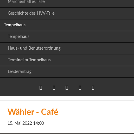
Märchenhaftes Talle
Geschichte des HVV-Talle
Tempelhaus
Tempelhaus
Haus- und Benutzerordnung
Termine im Tempelhaus
Leaderantrag
Twitter
LinkedIn
Google+
Facebook
RSS-
Wähler - Café
Feed
15. Mai 2022 14:00