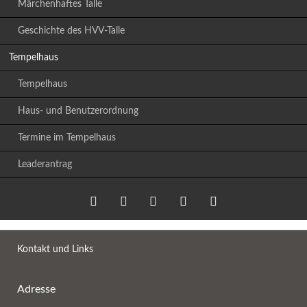
Märchenhaftes Talle
Geschichte des HVV-Talle
Tempelhaus
Tempelhaus
Haus- und Benutzerordnung
Termine im Tempelhaus
Leaderantrag
Twitter
LinkedIn
Google+
Facebook
RSS-
Kontakt und Links
Feed
Adresse